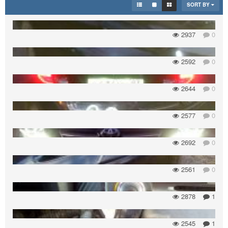
SORT BY
2937
0
2592
0
2644
0
2577
0
2692
0
2561
0
2878
1
2545
1